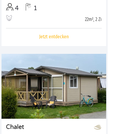
4
1
22m², 2 Zi
Jetzt entdecken
Chalet