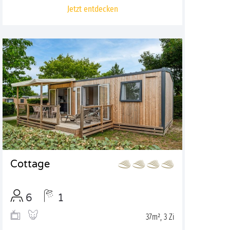
Jetzt entdecken
Cottage
6
1
37m², 3 Zi