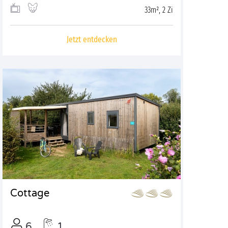
33m², 2 Zi
Jetzt entdecken
Cottage
6
1