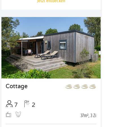
Jetzt entdecken
Cottage
7
2
37m², 3 Zi