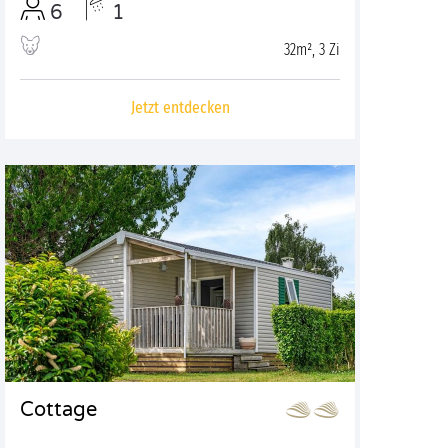
6
1
32m², 3 Zi
Jetzt entdecken
Cottage