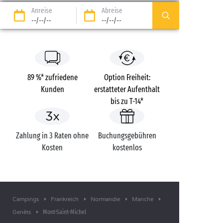
Anreise
Abreise
--/--/--
--/--/--
89 %* zufriedene
Option Freiheit:
Kunden
erstatteter Aufenthalt
bis zu T-14*
Zahlung in 3 Raten ohne
Buchungsgebühren
Kosten
kostenlos
Campings
Frankreich
Normandie
Manche
Mont-Saint-Michel
Genêts