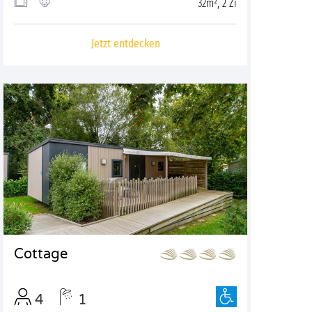
32m², 2 Zi
Jetzt entdecken
Cottage
4
1