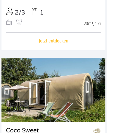
2/3
1
20m², 1 Zi
Jetzt entdecken
Coco Sweet