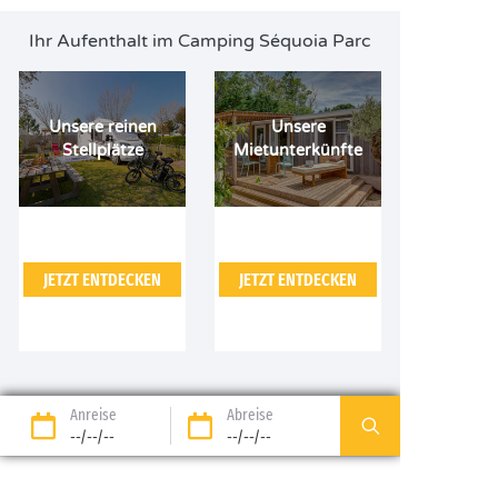
Ihr Aufenthalt im Camping Séquoia Parc
Unsere reinen
Unsere
Stellplätze
Mietunterkünfte
JETZT ENTDECKEN
JETZT ENTDECKEN
Anreise
Abreise
--/--/--
--/--/--