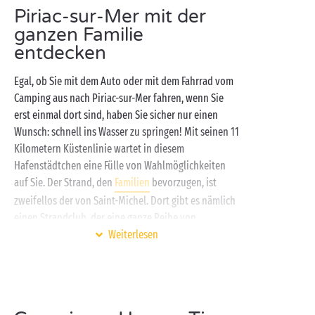
Piriac-sur-Mer mit der
Vorzügen profitieren können. Wenn Sie sich erst
einmal komfortabel auf Ihrem
Stellplatz
oder in
ganzen Familie
einem voll ausgestatteten
Mobilheim
eingerichtet
entdecken
haben, bleibt Ihnen viel Zeit, die Halbinsel
Guérande
Egal, ob Sie mit dem Auto oder mit dem Fahrrad vom
mit ihren berühmten Sehenswürdigkeiten zu
Camping aus nach Piriac-sur-Mer fahren, wenn Sie
entdecken. Vor Ort können Sie das Erlebnisbad und
erst einmal dort sind, haben Sie sicher nur einen
seine Schwimmbäder, die
Sport
anlagen und seine
Wunsch: schnell ins Wasser zu springen! Mit seinen 11
vielfältigen Aktivitäten oder auch die kostenlosen
Kilometern Küstenlinie wartet in diesem
Kinderclubs
und Animationen in absoluter
Hafenstädtchen eine Fülle von Wahlmöglichkeiten
Unbeschwertheit genießen!
auf Sie. Der Strand, den
Familien
bevorzugen, ist
zweifellos der von Saint-Michel. Dort gibt es nämlich
einen Strandclub, der eine ganze Reihe von
Aktivitäten bietet!
Weiterlesen
Dieser Strand ist auch der Ausgangspunkt für die
„Pointe de Castelli“, einen hübschen Wanderweg am
Meeresufer entlang. Gönnen Sie sich zumindest
einen kleinen Abschnitt dieser insgesamt 10 km