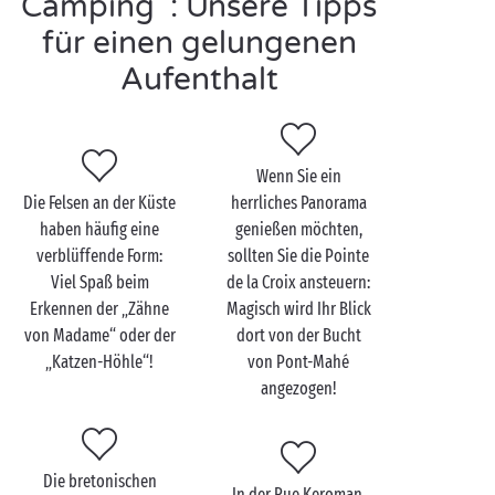
Camping : Unsere Tipps
langen Strecke und verweilen Sie an den schönsten
für einen gelungenen
Aussichtspunkten, wie zum Beispiel dem berühmten
Aufenthalt
„Grab von Almanzor“. Dieser verblüffend geformte
Felsen steckt voller Geheimnisse ... Versäumen Sie es
nicht, sein Mysterium zu erkunden!
Wenn Sie ein
Die Felsen an der Küste
herrliches Panorama
haben häufig eine
genießen möchten,
Piriac-sur-Mer zu zweit
verblüffende Form:
sollten Sie die Pointe
entdecken
Viel Spaß beim
de la Croix ansteuern:
Erkennen der „Zähne
Magisch wird Ihr Blick
Wenn die Strände von Piriac-sur-Mer vor allem für
von Madame“ oder der
dort von der Bucht
ihren familiären Charakter bekannt sind, so ist das
„Katzen-Höhle“!
von Pont-Mahé
Dorf selbst ideal für einen angenehmen Spaziergang
angezogen!
als Paar
. Inmitten der engen Gassen mit ihrem
Kopfsteinpflaster können Sie sich hier nach
Herzenslust in der Erkundung seiner Plätze und
mittelalterlichen, blumengeschmückten Häuser
Die bretonischen
In der Rue Keroman,