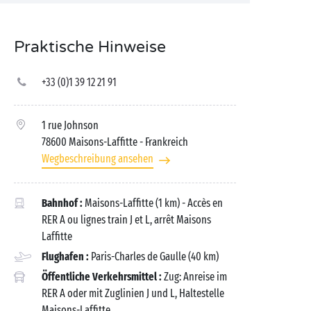
Praktische Hinweise
+33 (0)1 39 12 21 91
1 rue Johnson
78600 Maisons-Laffitte
- Frankreich
Wegbeschreibung ansehen
Bahnhof :
Maisons-Laffitte (1 km) - Accès en
RER A ou lignes train J et L, arrêt Maisons
Laffitte
Flughafen :
Paris-Charles de Gaulle (40 km)
Öffentliche Verkehrsmittel :
Zug: Anreise im
RER A oder mit Zuglinien J und L, Haltestelle
Maisons-Laffitte