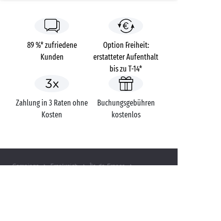
89 %* zufriedene
Option Freiheit:
Kunden
erstatteter Aufenthalt
bis zu T-14*
Zahlung in 3 Raten ohne
Buchungsgebühren
Kosten
kostenlos
Campings
Frankreich
Île-de-France
Paris Maisons-Laffitte
Yvelines
Maisons-Laffitte
SIE HABEN EINE FRAGE?