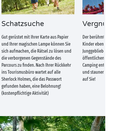
Schatzsuche
Vergnügungsp
Gut gerüstet mit Ihrer Karte aus Papier
Der berühmte Vergnügungs
und Ihrer magischen Lampe können Sie
Kinder ebenso lieben wie al
sich aufmachen, die Rätsel zu lösen und
Junggebliebenen, ist nur 1,
die verborgenen Gegenstände des
öffentlichen Verkehrsmitte
Parcours zu finden. Nach Ihrer Rückkehr
Camping entfernt. Magisc
ins Tourismusbüro wartet auf alle
und staunende Kinderaugen
Sherlock Holmes, die das Passwort
auf Sie!
gefunden haben, eine Belohnung!
(kostenpflichtige Aktivität)