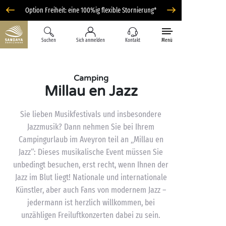
Option Freiheit: eine 100%ig flexible Stornierung*
Suchen
Sich anmelden
Kontakt
Menü
Camping
Millau en Jazz
Sie lieben Musikfestivals und insbesondere
Jazzmusik? Dann nehmen Sie bei Ihrem
Campingurlaub im Aveyron teil an „Millau en
Jazz“: Dieses musikalische Event müssen Sie
unbedingt besuchen, erst recht, wenn Ihnen der
Jazz im Blut liegt! Nationale und internationale
Künstler, aber auch Fans von modernem Jazz –
jedermann ist herzlich willkommen, bei
unzähligen Freiluftkonzerten dabei zu sein.