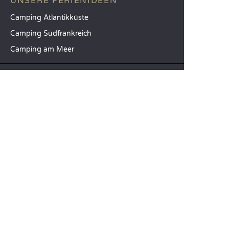
UNSERE FERIENIDEEN
Camping Atlantikküste
Camping Südfrankreich
Camping am Meer
TOP-REISEZIELE
Camping Provinz Venedig
Camping Costa Brava
Camping Provinz Verona
SANDAYA
Empfangen Sie unseren Newsletter
Entdecken Sie unseren Katalog
Vergleichen Sie unsere Unterkünfte