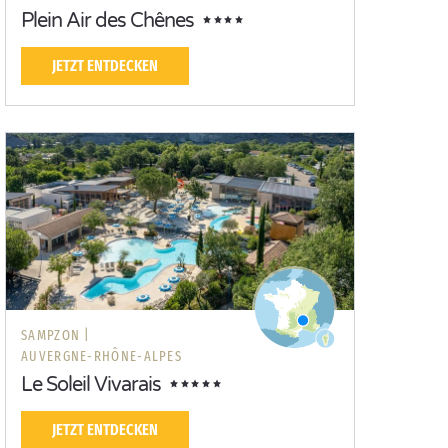
Plein Air des Chênes
JETZT ENTDECKEN
SAMPZON |
AUVERGNE-RHÔNE-ALPES
Le Soleil Vivarais
JETZT ENTDECKEN