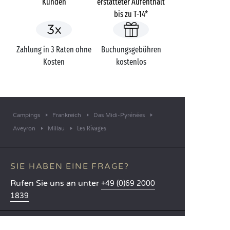
Kunden
erstatteter Aufenthalt
bis zu T-14*
Zahlung in 3 Raten ohne
Buchungsgebühren
Kosten
kostenlos
Campings
Frankreich
Das Midi-Pyrénées
Les Rivages
Aveyron
Millau
SIE HABEN EINE FRAGE?
Rufen Sie uns an unter
+49 (0)69 2000
1839
MOBILE APP