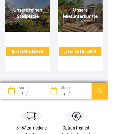
Unsere reinen
Unsere
Stellplätze
Mietunterkünfte
JETZT ENTDECKEN
JETZT ENTDECKEN
Anreise
Abreise
--/--/--
--/--/--
89 %* zufriedene
Option Freiheit: